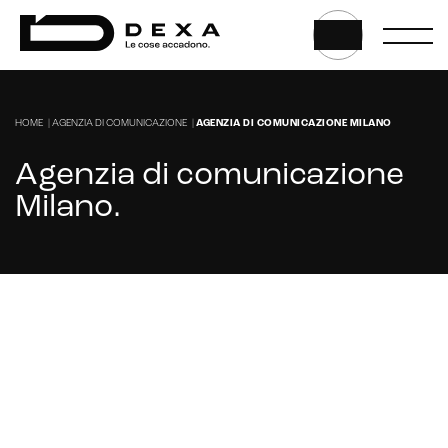
HOME
|
AGENZIA DI COMUNICAZIONE
|
AGENZIA DI COMUNICAZIONE MILANO
Agenzia di comunicazione
Milano
.
Cerchi un’agenzia di comunicazione a Milano
che sappia promuovere il tuo business?
CONTATTACI