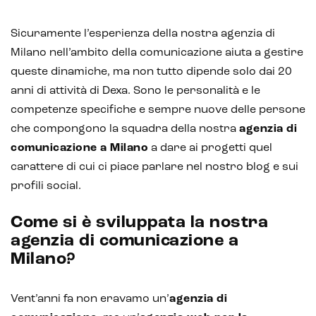
IoT (Internet of Things)
Sicuramente l’esperienza della nostra agenzia di
Blockchain
Milano nell’ambito della comunicazione aiuta a gestire
queste dinamiche, ma non tutto dipende solo dai 20
Intelligenza artificiale
anni di attività di Dexa. Sono le personalità e le
Analisi predittiva
competenze specifiche e sempre nuove delle persone
che compongono la squadra della nostra
agenzia di
Chatbot e assistenti virtuali
comunicazione a Milano
a dare ai progetti quel
Realtà Aumentata
carattere di cui ci piace parlare nel nostro blog e sui
profili social.
Realtà Virtuale
Come si è sviluppata la nostra
Metaverso
agenzia di comunicazione a
Milano?
Vent’anni fa non eravamo un’
agenzia di