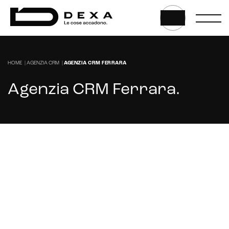
HOME
|
AGENZIA CRM
|
AGENZIA CRM FERRARA
Agenzia CRM Ferrara
.
Cerchi un'Agenzia Marketing per gestire il
tuo CRM a Ferrara?
CONTATTACI
CRM & email marketing