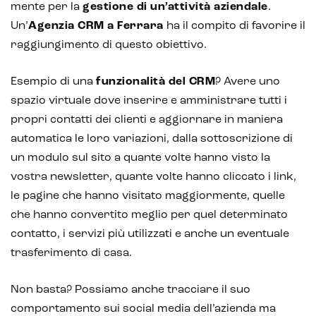
mente per la
gestione di un’attività aziendale
.
Un’
Agenzia CRM a Ferrara
ha il compito di favorire il
Blockchain
raggiungimento di questo obiettivo.
Intelligenza artificiale
Esempio di una
funzionalità del CRM
? Avere uno
Analisi predittiva
spazio virtuale dove inserire e amministrare tutti i
Chatbot e assistenti virtuali
propri contatti dei clienti e aggiornare in maniera
automatica le loro variazioni, dalla sottoscrizione di
Realtà Aumentata
un modulo sul sito a quante volte hanno visto la
Realtà Virtuale
vostra newsletter, quante volte hanno cliccato i link,
le pagine che hanno visitato maggiormente, quelle
Metaverso
che hanno convertito meglio per quel determinato
contatto, i servizi più utilizzati e anche un eventuale
trasferimento di casa.
Non basta? Possiamo anche tracciare il suo
comportamento sui social media dell’azienda ma