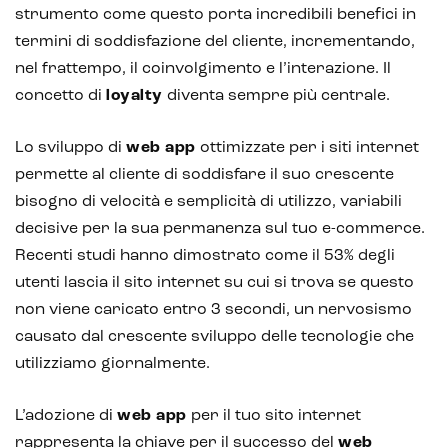
strumento come questo porta incredibili benefici in
termini di soddisfazione del cliente, incrementando,
nel frattempo, il coinvolgimento e l’interazione. Il
IoT (Internet of Things)
concetto di
loyalty
diventa sempre più centrale.
Blockchain
Lo sviluppo di
web app
ottimizzate per i siti internet
Intelligenza artificiale
permette al cliente di soddisfare il suo crescente
bisogno di velocità e semplicità di utilizzo, variabili
Analisi predittiva
decisive per la sua permanenza sul tuo e-commerce.
Chatbot e assistenti virtuali
Recenti studi hanno dimostrato come il 53% degli
utenti lascia il sito internet su cui si trova se questo
Realtà Aumentata
non viene caricato entro 3 secondi, un nervosismo
Realtà Virtuale
causato dal crescente sviluppo delle tecnologie che
utilizziamo giornalmente.
Metaverso
L’adozione di
web app
per il tuo sito internet
rappresenta la chiave per il successo del
web