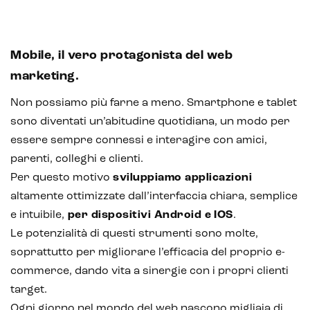
Mobile, il vero protagonista del web
marketing.
Non possiamo più farne a meno. Smartphone e tablet
sono diventati un’abitudine quotidiana, un modo per
essere sempre connessi e interagire con amici,
parenti, colleghi e clienti.
Per questo motivo
sviluppiamo applicazioni
altamente ottimizzate dall’interfaccia chiara, semplice
e intuibile,
per dispositivi Android e
IOS
.
Le potenzialità di questi strumenti sono molte,
soprattutto per migliorare l’efficacia del proprio e-
CRM & email marketing
commerce, dando vita a sinergie con i propri clienti
target.
Ogni giorno nel mondo del web nascono migliaia di