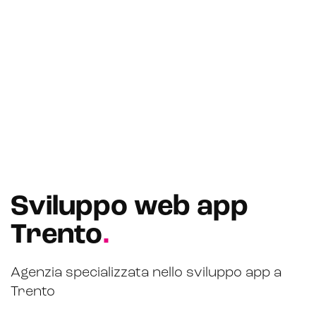
Marketplace for selling
E-commerce management
Marketplace integration
Payment gateway integration
Customer service management
Sviluppo web app
Trento
.
Agenzia specializzata nello sviluppo app a
Trento