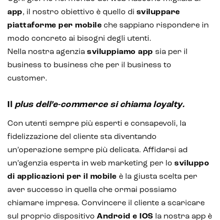
app
, il nostro obiettivo è quello di
sviluppare
Sistemi di loyalty
piattaforme per mobile
che sappiano rispondere in
Hubspot
modo concreto ai bisogni degli utenti.
Nella nostra agenzia
sviluppiamo app
sia per il
Email marketing
business to business che per il business to
customer.
Marketing automation
Lead generation e nurturing
Il
plus dell’e-commerce si chiama loyalty.
Customer segmentation
Con utenti sempre più esperti e consapevoli, la
fidelizzazione del cliente sta diventando
un’operazione sempre più delicata. Affidarsi ad
un’agenzia esperta in web marketing per lo
sviluppo
di applicazioni per il mobile
è la giusta scelta per
aver successo in quella che ormai possiamo
chiamare impresa. Convincere il cliente a scaricare
sul proprio dispositivo
Android e IOS
la nostra app è