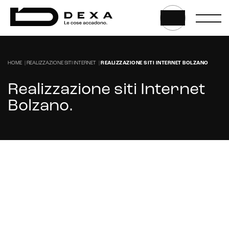
HOME
|
REALIZZAZIONE SITI INTERNET
|
REALIZZAZIONE SITI INTERNET BOLZANO
Realizzazione siti Internet
Bolzano
.
Stai cercando un'azienda per la realizzazione
del tuo sito internet a Bolzano?
CONTATTACI