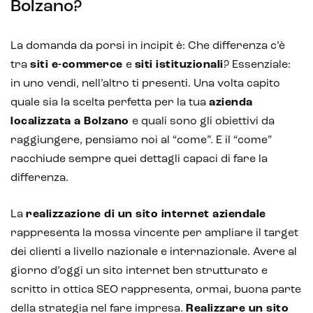
Bolzano?
La domanda da porsi in incipit è: Che differenza c’è
Intelligenza Artificiale e AR VR -
tra
siti e-commerce
e
siti istituzionali
? Essenziale:
Metaverso
in uno vendi, nell’altro ti presenti. Una volta capito
quale sia la scelta perfetta per la tua
azienda
localizzata a Bolzano
e quali sono gli obiettivi da
raggiungere, pensiamo noi al “come”. E il “come”
IoT (Internet of Things)
racchiude sempre quei dettagli capaci di fare la
Blockchain
differenza.
Intelligenza artificiale
La
realizzazione di un sito internet aziendale
Analisi predittiva
rappresenta la mossa vincente per ampliare il target
dei clienti a livello nazionale e internazionale. Avere al
Chatbot e assistenti virtuali
giorno d’oggi un sito internet ben strutturato e
scritto in ottica SEO rappresenta, ormai, buona parte
Realtà Aumentata
della strategia nel fare impresa.
Realizzare un sito