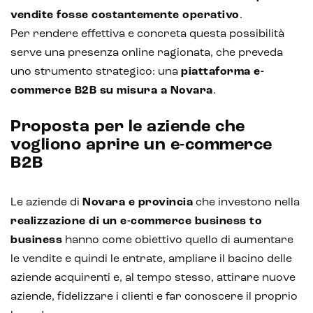
vendite fosse costantemente operativo
.
Per rendere effettiva e concreta questa possibilità
serve una presenza online ragionata, che preveda
uno strumento strategico: una
piattaforma e-
commerce B2B su misura a Novara
.
Proposta per le aziende che
vogliono aprire un e-commerce
Intelligenza Artificiale e AR VR -
Metaverso
B2B
Le aziende di
Novara e provincia
che investono nella
realizzazione di un e-commerce business to
IoT (Internet of Things)
business
hanno come obiettivo quello di aumentare
Blockchain
le vendite e quindi le entrate, ampliare il bacino delle
aziende acquirenti e, al tempo stesso, attirare nuove
Intelligenza artificiale
aziende, fidelizzare i clienti e far conoscere il proprio