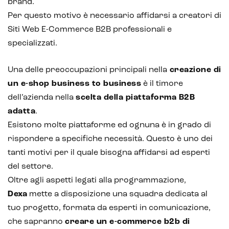
Analisi predittiva
brand.
Per questo motivo è necessario affidarsi a creatori di
Chatbot e assistenti virtuali
Siti Web E-Commerce B2B professionali e
Realtà Aumentata
specializzati.
Realtà Virtuale
Una delle preoccupazioni principali nella
creazione di
un e-shop business to business
è il timore
Metaverso
dell’azienda nella
scelta della piattaforma B2B
adatta
.
Esistono molte piattaforme ed ognuna è in grado di
rispondere a specifiche necessità. Questo è uno dei
tanti motivi per il quale bisogna affidarsi ad esperti
del settore.
Oltre agli aspetti legati alla programmazione,
Dexa
mette a disposizione una squadra dedicata al
tuo progetto, formata da esperti in comunicazione,
che sapranno
creare un e-commerce b2b di