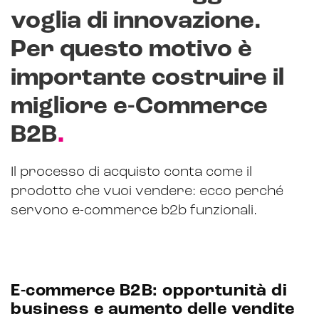
voglia di innovazione.
CRM & email marketing
Per questo motivo è
importante costruire il
migliore e-Commerce
Sistemi di loyalty
.
B2B
Hubspot
Il processo di acquisto conta come il
Email marketing
prodotto che vuoi vendere: ecco perché
Marketing automation
servono e-commerce b2b funzionali.
Lead generation e nurturing
Customer segmentation
E-commerce B2B: opportunità di
business e aumento delle vendite