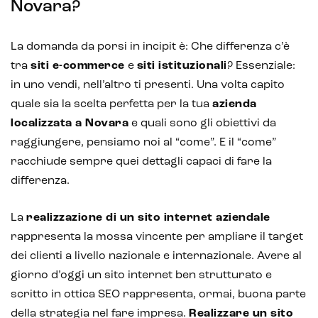
Novara?
La domanda da porsi in incipit è: Che differenza c’è
Intelligenza Artificiale e AR VR -
tra
siti e-commerce
e
siti istituzionali
? Essenziale:
Metaverso
in uno vendi, nell’altro ti presenti. Una volta capito
quale sia la scelta perfetta per la tua
azienda
localizzata a Novara
e quali sono gli obiettivi da
raggiungere, pensiamo noi al “come”. E il “come”
IoT (Internet of Things)
racchiude sempre quei dettagli capaci di fare la
Blockchain
differenza.
Intelligenza artificiale
La
realizzazione di un sito internet aziendale
Analisi predittiva
rappresenta la mossa vincente per ampliare il target
dei clienti a livello nazionale e internazionale. Avere al
Chatbot e assistenti virtuali
giorno d’oggi un sito internet ben strutturato e
scritto in ottica SEO rappresenta, ormai, buona parte
Realtà Aumentata
della strategia nel fare impresa.
Realizzare un sito