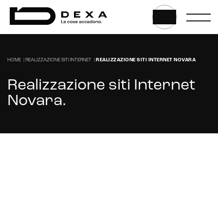
HOME
|
REALIZZAZIONE SITI INTERNET
|
REALIZZAZIONE SITI INTERNET NOVARA
Realizzazione siti Internet
Novara
.
Stai cercando un'azienda per la realizzazione
del tuo sito internet a Novara?
CONTATTACI