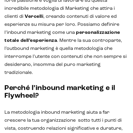
forte passione e voglia di lavorare su questa
incredibile metodologia di Marketing che attira i
clienti di
Vercelli
, creando contenuti di valore ed
esperienze su misura per loro. Possiamo definire
l’inbound marketing come una
personalizzazione
totale dell’esperienza
. Mentre la sua controparte,
l’outbound marketing è quella metodologia che
interrompe l’utente con contenuti che non sempre si
desiderano, insomma del puro marketing
tradizionale.
Perché l’inbound marketing e il
Flywheel?
Intelligenza Artificiale e AR VR -
Metaverso
La metodologia inbound marketing aiuta a far
crescere la tua organizzazione sotto tutti i punti di
vista, costruendo relazioni significative e durature,