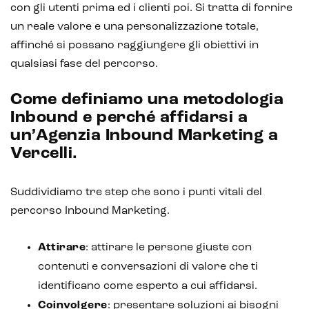
con gli utenti prima ed i clienti poi. Si tratta di fornire
IoT (Internet of Things)
un reale valore e una personalizzazione totale,
Blockchain
affinché si possano raggiungere gli obiettivi in
qualsiasi fase del percorso.
Intelligenza artificiale
Come definiamo una metodologia
Analisi predittiva
Inbound e perché affidarsi a
Chatbot e assistenti virtuali
un’Agenzia Inbound Marketing a
Vercelli.
Realtà Aumentata
Realtà Virtuale
Suddividiamo tre step che sono i punti vitali del
percorso Inbound Marketing.
Metaverso
Attirare
: attirare le persone giuste con
contenuti e conversazioni di valore che ti
identificano come esperto a cui affidarsi.
Coinvolgere
: presentare soluzioni ai bisogni