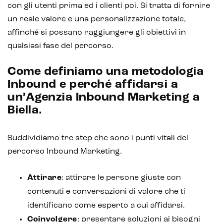
con gli utenti prima ed i clienti poi. Si tratta di fornire
IoT (Internet of Things)
un reale valore e una personalizzazione totale,
Blockchain
affinché si possano raggiungere gli obiettivi in
qualsiasi fase del percorso.
Intelligenza artificiale
Come definiamo una metodologia
Analisi predittiva
Inbound e perché affidarsi a
Chatbot e assistenti virtuali
un’Agenzia Inbound Marketing a
Biella.
Realtà Aumentata
Realtà Virtuale
Suddividiamo tre step che sono i punti vitali del
percorso Inbound Marketing.
Metaverso
Attirare
: attirare le persone giuste con
contenuti e conversazioni di valore che ti
identificano come esperto a cui affidarsi.
Coinvolgere
: presentare soluzioni ai bisogni