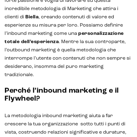
forte passione e voglia di lavorare su questa
incredibile metodologia di Marketing che attira i
clienti di
Biella
, creando contenuti di valore ed
esperienze su misura per loro. Possiamo definire
l’inbound marketing come una
personalizzazione
totale dell’esperienza
. Mentre la sua controparte,
l’outbound marketing è quella metodologia che
interrompe l’utente con contenuti che non sempre si
desiderano, insomma del puro marketing
tradizionale.
Perché l’inbound marketing e il
Flywheel?
Intelligenza Artificiale e AR VR -
Metaverso
La metodologia inbound marketing aiuta a far
crescere la tua organizzazione sotto tutti i punti di
vista, costruendo relazioni significative e durature,