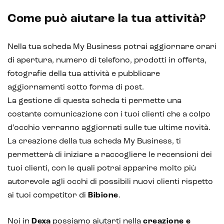
Analisi predittiva
Come può aiutare la tua attività?
Chatbot e assistenti virtuali
Nella tua scheda My Business potrai aggiornare orari
Realtà Aumentata
di apertura, numero di telefono, prodotti in offerta,
Realtà Virtuale
fotografie della tua attività e pubblicare
aggiornamenti sotto forma di post.
Metaverso
La gestione di questa scheda ti permette una
costante comunicazione con i tuoi clienti che a colpo
d’occhio verranno aggiornati sulle tue ultime novità.
La creazione della tua scheda My Business, ti
permetterà di iniziare a raccogliere le recensioni dei
tuoi clienti, con le quali potrai apparire molto più
autorevole agli occhi di possibili nuovi clienti rispetto
ai tuoi competitor di
Bibione
.
Noi in
Dexa
possiamo aiutarti nella
creazione e