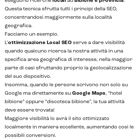
eseguono ricerche
locali
ad
Bibione e provincia
.
Questa tecnica sfrutta tutti i principi della SEO,
concentrandosi maggiormente sulla località
geografica.
Facciamo un esempio.
L’
ottimizzazione Local SEO
serve a dare visibilità
quando qualcuno ricerca la nostra attività in una
specifica area geografica di interesse, nella maggior
Intelligenza Artificiale e AR VR -
parte di casi sfruttando proprio la geolocalizzazione
Metaverso
del suo dispositivo.
Insomma, quando le persone scrivono non solo su
Google ma direttamente su
Google Maps
, “hotel
bibione” oppure “discoteca bibione”, la tua attività
IoT (Internet of Things)
deve essere trovata!
Blockchain
Maggiore visibilità lo avrà il sito ottimizzato
localmente in maniera eccellente, aumentando così le
Intelligenza artificiale
possibili conversioni.