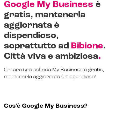
Google My Business
è
gratis, mantenerla
CRM & email marketing
aggiornata è
dispendioso,
soprattutto ad
Bibione
.
Sistemi di loyalty
.
Città viva e ambiziosa
Hubspot
Email marketing
Creare una scheda My Business è gratis,
mantenerla aggiornata è dispendioso!
Marketing automation
Lead generation e nurturing
Customer segmentation
Cos’è Google My Business?