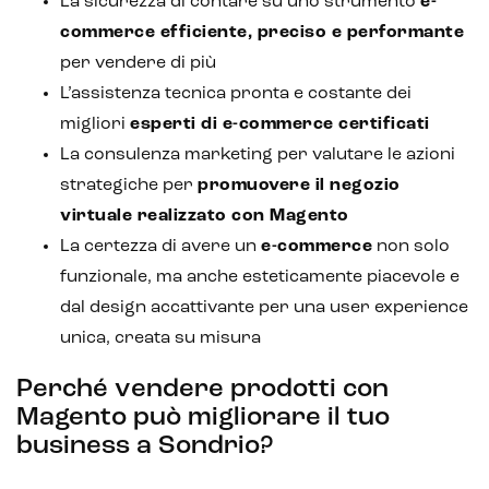
La sicurezza di contare su uno strumento
e-
Intelligenza artificiale
commerce efficiente, preciso e performante
per vendere di più
Analisi predittiva
L’assistenza tecnica pronta e costante dei
Chatbot e assistenti virtuali
migliori
esperti di e-commerce certificati
La consulenza marketing per valutare le azioni
Realtà Aumentata
strategiche per
promuovere il negozio
Realtà Virtuale
virtuale realizzato con Magento
La certezza di avere un
e-commerce
non solo
Metaverso
funzionale, ma anche esteticamente piacevole e
dal design accattivante per una user experience
unica, creata su misura
Perché vendere prodotti con
Magento può migliorare il tuo
business a Sondrio?