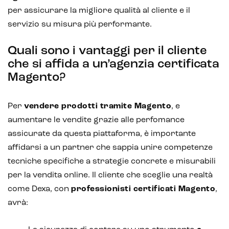
per assicurare la migliore qualità al cliente e il
servizio su misura più performante.
Quali sono i vantaggi per il cliente
che si affida a un’agenzia certificata
Magento?
Per
vendere prodotti tramite Magento
, e
aumentare le vendite grazie alle perfomance
assicurate da questa piattaforma, è importante
Intelligenza Artificiale e AR VR -
affidarsi a un partner che sappia unire competenze
Metaverso
tecniche specifiche a strategie concrete e misurabili
per la vendita online. Il cliente che sceglie una realtà
come Dexa, con
professionisti certificati Magento
,
IoT (Internet of Things)
avrà:
Blockchain