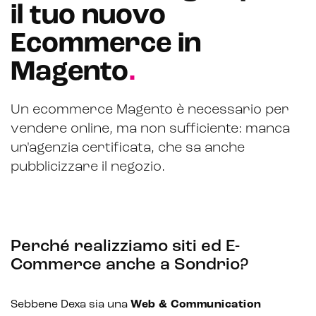
il tuo nuovo
Ecommerce in
Magento
.
Un ecommerce Magento è necessario per
CRM & email marketing
vendere online, ma non sufficiente: manca
un'agenzia certificata, che sa anche
pubblicizzare il negozio.
Sistemi di loyalty
Hubspot
Perché realizziamo siti ed E-
Email marketing
Commerce anche a Sondrio?
Marketing automation
Sebbene Dexa sia una
Web & Communication
Lead generation e nurturing