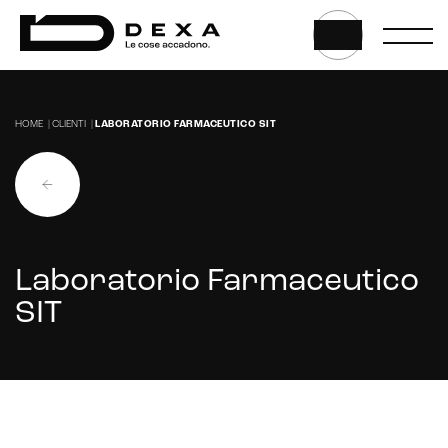
Marketplace integration
Payment gateway integration
Customer service management
HOME
|
CLIENTI
|
LABORATORIO FARMACEUTICO SIT
Laboratorio Farmaceutico
SIT