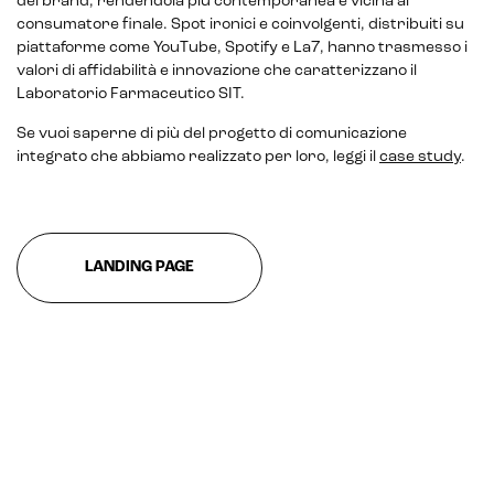
del brand, rendendola più contemporanea e vicina al
consumatore finale. Spot ironici e coinvolgenti, distribuiti su
piattaforme come YouTube, Spotify e La7, hanno trasmesso i
valori di affidabilità e innovazione che caratterizzano il
Laboratorio Farmaceutico SIT.
Se vuoi saperne di più del progetto di comunicazione
integrato che abbiamo realizzato per loro, leggi il
case study
.
Intelligenza Artificiale e AR VR -
Metaverso
LANDING PAGE
IoT (Internet of Things)
Blockchain
Intelligenza artificiale
Analisi predittiva
Chatbot e assistenti virtuali