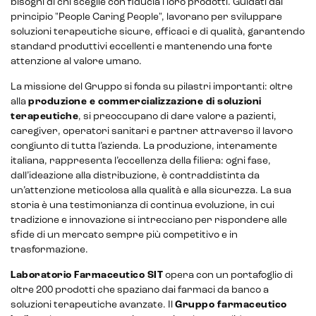
bisogni di chi sceglie con fiducia i loro prodotti. Guidati dal
principio "People Caring People", lavorano per sviluppare
soluzioni terapeutiche sicure, efficaci e di qualità, garantendo
standard produttivi eccellenti e mantenendo una forte
Sistemi di loyalty
attenzione al valore umano.
Hubspot
La missione del Gruppo si fonda su pilastri importanti: oltre
alla
produzione e commercializzazione di soluzioni
Email marketing
terapeutiche
, si preoccupano di dare valore a pazienti,
caregiver, operatori sanitari e partner attraverso il lavoro
Marketing automation
congiunto di tutta l’azienda. La produzione, interamente
italiana, rappresenta l’eccellenza della filiera: ogni fase,
Lead generation e nurturing
dall’ideazione alla distribuzione, è contraddistinta da
un’attenzione meticolosa alla qualità e alla sicurezza. La sua
Customer segmentation
storia è una testimonianza di continua evoluzione, in cui
tradizione e innovazione si intrecciano per rispondere alle
sfide di un mercato sempre più competitivo e in
trasformazione.
Laboratorio Farmaceutico SIT
opera con un portafoglio di
oltre 200 prodotti che spaziano dai farmaci da banco a
soluzioni terapeutiche avanzate. Il
Gruppo farmaceutico