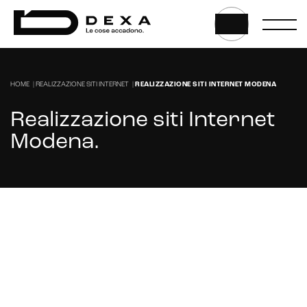
HOME
|
REALIZZAZIONE SITI INTERNET
|
REALIZZAZIONE SITI INTERNET MODENA
Realizzazione siti Internet
Modena
.
Stai cercando un'azienda per la realizzazione
del tuo sito internet a Modena?
CONTATTACI