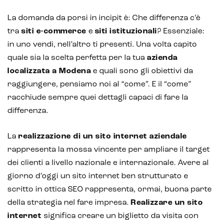
La domanda da porsi in incipit è: Che differenza c’è
tra
siti e-commerce
e
siti istituzionali
? Essenziale:
in uno vendi, nell’altro ti presenti. Una volta capito
Intelligenza Artificiale e AR VR -
quale sia la scelta perfetta per la tua
azienda
Metaverso
localizzata a Modena
e quali sono gli obiettivi da
raggiungere, pensiamo noi al “come”. E il “come”
racchiude sempre quei dettagli capaci di fare la
IoT (Internet of Things)
differenza.
Blockchain
La
realizzazione di un sito internet aziendale
Intelligenza artificiale
rappresenta la mossa vincente per ampliare il target
dei clienti a livello nazionale e internazionale. Avere al
Analisi predittiva
giorno d’oggi un sito internet ben strutturato e
Chatbot e assistenti virtuali
scritto in ottica SEO rappresenta, ormai, buona parte
della strategia nel fare impresa.
Realizzare un sito
Realtà Aumentata
internet
significa creare un biglietto da visita con