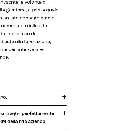
resenta la volontà di
la gestione, e per la quale
da un lato consegniamo ai
e-commerce dalle alte
li nella fase di
icate alla formazione,
ione per intervenire
rce.
ro.
si integri perfettamente
CRM della mia azienda.