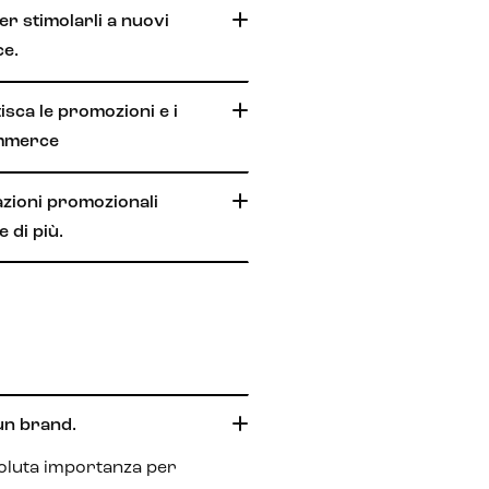
per stimolarli a nuovi
ce.
sca le promozioni e i
ommerce
azioni promozionali
 di più.
un brand.
soluta importanza per