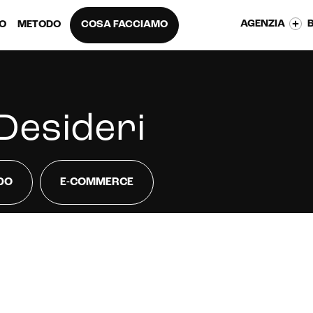
AGENZIA
EO
METODO
COSA FACCIAMO
Desideri
DO
E-COMMERCE