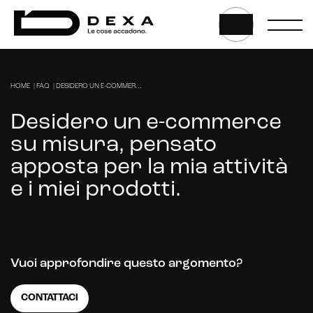
HOME
|
FAQ
|
DESIDERO UN E-COMMER...
Desidero un e-commerce
su misura, pensato
apposta per la mia attività
e i miei prodotti.
Vuoi approfondire questo argomento?
Web, App & Digital solution
CONTATTACI