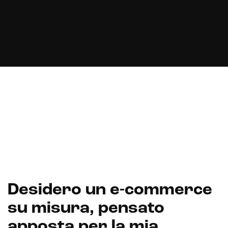
Website
Web application e app
Whistleblowing
Sviluppo CMS personalizzati
Headless CMS
UX/UI Design
Gestione hosting e manutenzione di siti web
Desidero un e-commerce
su misura, pensato
apposta per la mia