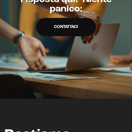
panico:
CRM & email marketing
CONTATTACI
Sistemi di loyalty
Hubspot
Email marketing
Marketing automation
Lead generation e nurturing
Customer segmentation