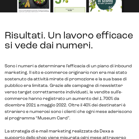
Risultati. Un lavoro efficace
si vede dai numeri
.
Sono i numeri a determinare l’efficacia di un piano di inbound
marketing
.
Il sito e-commerce originario non era mai stato
so
stenuto
da
attività mirate di promozione
e la sua base di
pubblico era limi
tata.
Grazie alle campagne di newsletter
verso
target correttamente individuati
, le vendite sull’e-
commerce
ha
nno
registrato un aumento del 1.700%
da
dicembre 2021
a
maggio 2022.
Oltre il 40% dei destinatari è
straniero e numerosi sono i clienti che ogni mese aderiscono
al programma “Museum Card”.
La strategia di e-mail marketing realizzata da
Dexa
a
supporto dello shop viene misurata ogni mese attraverso