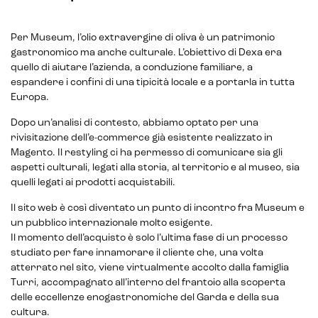
Per Museum, l’olio extravergine di oliva è un patrimonio
gastronomico ma anche culturale. L’obiettivo di Dexa era
quello di aiutare l’azienda, a conduzione familiare, a
espandere i confini di una tipicità locale e a portarla in tutta
Europa.
Dopo un’analisi di contesto, abbiamo optato per una
rivisitazione dell’e-commerce già esistente realizzato in
Magento. Il restyling ci ha permesso di comunicare sia gli
aspetti culturali, legati alla storia, al territorio e al museo, sia
quelli legati ai prodotti acquistabili.
Il sito web è così diventato un punto di incontro fra Museum e
un pubblico internazionale molto esigente.
Intelligenza Artificiale e AR VR -
Il momento dell’acquisto è solo l’ultima fase di un processo
Metaverso
studiato per fare innamorare il cliente che, una volta
atterrato nel sito, viene virtualmente accolto dalla famiglia
Turri, accompagnato all’interno del frantoio alla scoperta
delle eccellenze enogastronomiche del Garda e della sua
IoT (Internet of Things)
cultura.