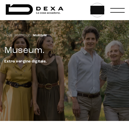
HOME
|
PORTFOLIO
|
MUSEUM
Museum
.
Extra vergine digitale.
CRM & email marketing