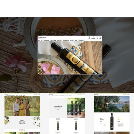
Blockchain
Intelligenza artificiale
Analisi predittiva
Chatbot e assistenti virtuali
Realtà Aumentata
Realtà Virtuale
Metaverso