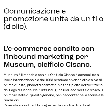
Comunicazione e
promozione unite da un filo
Sistemi di loyalty
(d'olio)
.
Hubspot
Email marketing
L’e-commerce condito con
Marketing automation
l’inbound marketing per
Lead generation e nurturing
Museum, oleificio Cisano.
Customer segmentation
Museum è il marchio con cui Oleificio Cisano è conosciuto a
livello internazionale e dal 1963 produce e vende olio d’oliva di
prima qualità, prodotti cosmetici e altre tipicità del territorio
del Lago di Garda. Nel 1988 inaugura il Museo dell’Olio d’oliva, il
primo in Italia di questo genere, per raccontarne la storia e le
tradizioni.
L’azienda si contraddistingue per la vendita diretta al