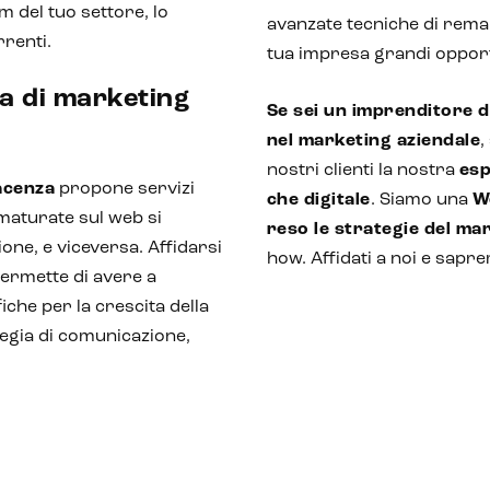
 del tuo settore, lo
avanzate tecniche di rema
rrenti.
tua impresa grandi opport
ia di marketing
Se sei un imprenditore 
nel marketing aziendale
,
nostri clienti la nostra
esp
acenza
propone servizi
che digitale
. Siamo una
W
maturate sul web si
reso le strategie del ma
one, e viceversa. Affidarsi
how. Affidati a noi e sapr
permette di avere a
che per la crescita della
ategia di comunicazione,