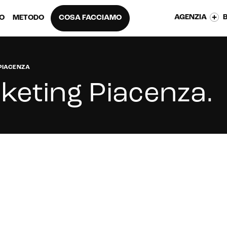
AGENZIA
EO
METODO
COSA FACCIAMO
PIACENZA
keting Piacenza
.
ng a Piacenza?