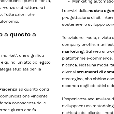
ndividuare i punti di forza,
Marketing automation
correnza e strutturare i
I servizi della
nostra agen
. Tutte azioni che
progettazione di siti inter
autonomia.
sostenere lo sviluppo con
o a questo a
Televisione, radio, riviste 
company profile, manifesti 
marketing
. Sul web si tro
 market”, che significa
piattaforme e-commerce, r
è quindi un atto collegato
ricerca. Nessuna modalità 
rategia studiata per la
diversi
strumenti di com
strategico, che abbina can
seconda degli obiettivi e 
 Piacenza
sa quanto conti
a comunicazione vincente,
L’esperienza accumulata du
rofonda conoscenza delle
sviluppare una metodologia
rtner giusto che fa
richieste del cliente. I no