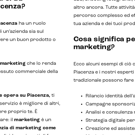
acenza?
altro ancora. Tutte attivit
percorso complesso ed effi
Piacenza
ha un ruolo
tua azienda e dei tuoi prod
i un’azienda sia sul
Cosa significa pe
 Avere un buon prodotto o
marketing?
 marketing
che lo renda
Ecco alcuni esempi di ciò 
 tessuto commerciale della
Piacenza e i nostri espert
tradizionale possono fare 
 opera su Piacenza,
ti
Rilancio identità del
ervizio è migliore di altri,
Campagne sponsorizz
ere proprio te. È
Analisi e consulenza
re: il
marketing
è un
Strategia digitale pe
nzia di marketing come
Creazione ed assist