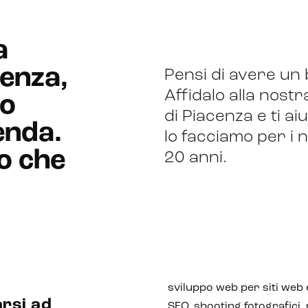
a
enza,
Pensi di avere un
Affidalo alla nost
mo
di Piacenza e ti a
enda.
lo facciamo per i n
o che
20 anni.
.
sviluppo web per siti web e
arsi ad
SEO, shooting fotografici, 