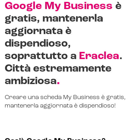
Google My Business
è
CRM & email marketing
gratis, mantenerla
aggiornata è
dispendioso,
Sistemi di loyalty
soprattutto a
Eraclea
.
Hubspot
Città estremamente
.
Email marketing
ambiziosa
Marketing automation
Creare una scheda My Business è gratis,
Lead generation e nurturing
mantenerla aggiornata è dispendioso!
Customer segmentation