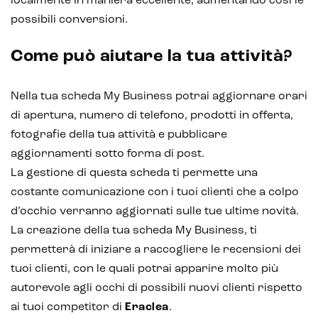
localmente in maniera eccellente, aumentando così le
Analisi predittiva
possibili conversioni.
Chatbot e assistenti virtuali
Come può aiutare la tua attività?
Realtà Aumentata
Realtà Virtuale
Nella tua scheda My Business potrai aggiornare orari
di apertura, numero di telefono, prodotti in offerta,
Metaverso
fotografie della tua attività e pubblicare
aggiornamenti sotto forma di post.
La gestione di questa scheda ti permette una
costante comunicazione con i tuoi clienti che a colpo
d’occhio verranno aggiornati sulle tue ultime novità.
La creazione della tua scheda My Business, ti
permetterà di iniziare a raccogliere le recensioni dei
tuoi clienti, con le quali potrai apparire molto più
autorevole agli occhi di possibili nuovi clienti rispetto
ai tuoi competitor di
Eraclea
.