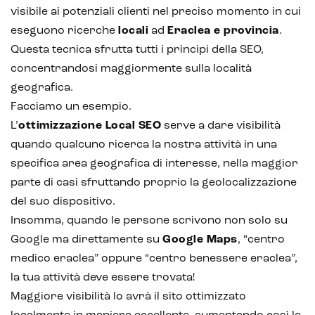
visibile ai potenziali clienti nel preciso momento in cui
eseguono ricerche
locali
ad
Eraclea e provincia
.
Questa tecnica sfrutta tutti i principi della SEO,
concentrandosi maggiormente sulla località
geografica.
Facciamo un esempio.
L’
ottimizzazione Local SEO
serve a dare visibilità
quando qualcuno ricerca la nostra attività in una
Intelligenza Artificiale e AR VR -
Metaverso
specifica area geografica di interesse, nella maggior
parte di casi sfruttando proprio la geolocalizzazione
del suo dispositivo.
Insomma, quando le persone scrivono non solo su
IoT (Internet of Things)
Google ma direttamente su
Google Maps
, “centro
medico eraclea” oppure “centro benessere eraclea”,
Blockchain
la tua attività deve essere trovata!
Intelligenza artificiale
Maggiore visibilità lo avrà il sito ottimizzato