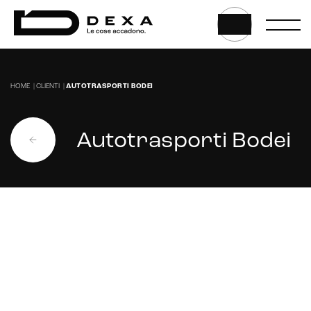
E-commerce solutions
HOME
|
CLIENTI
|
AUTOTRASPORTI BODEI
E-commerce store
Marketplace for selling
Autotrasporti Bodei
E-commerce management
Marketplace integration
Payment gateway integration
Customer service management