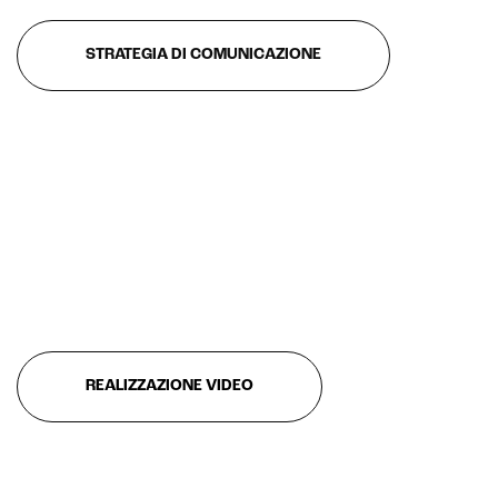
Intelligenza artificiale
STRATEGIA DI COMUNICAZIONE
Analisi predittiva
Chatbot e assistenti virtuali
Realtà Aumentata
Realtà Virtuale
Metaverso
REALIZZAZIONE VIDEO