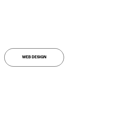
WEB DESIGN
Intelligenza Artificiale e AR VR -
Metaverso
IoT (Internet of Things)
Blockchain