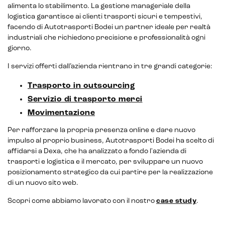
alimenta lo stabilimento. La gestione manageriale della
logistica garantisce ai clienti trasporti sicuri e tempestivi,
facendo di Autotrasporti Bodei un partner ideale per realtà
industriali che richiedono precisione e professionalità ogni
giorno.
I servizi offerti dall’azienda rientrano in tre grandi categorie:
CRM & email marketing
Trasporto in outsourcing
Servizio di trasporto merci
Movimentazione
Per rafforzare la propria presenza online e dare nuovo
Sistemi di loyalty
impulso al proprio business, Autotrasporti Bodei ha scelto di
affidarsi a Dexa, che ha analizzato a fondo l'azienda di
Hubspot
trasporti e logistica e il mercato, per sviluppare un nuovo
posizionamento strategico da cui partire per la realizzazione
Email marketing
di un nuovo sito web.
Marketing automation
Scopri come abbiamo lavorato con il nostro
case study
.
Lead generation e nurturing