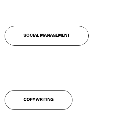
E-commerce solutions
SOCIAL MANAGEMENT
E-commerce store
Marketplace for selling
E-commerce management
COPYWRITING
Marketplace integration
Payment gateway integration
Customer service management