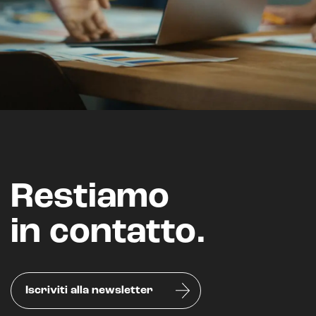
Intelligenza artificiale
Analisi predittiva
Chatbot e assistenti virtuali
Realtà Aumentata
Realtà Virtuale
Metaverso
Restiamo
in contatto.
Iscriviti alla newsletter