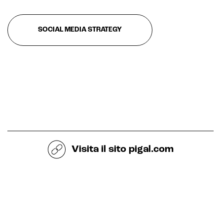
SOCIAL MEDIA STRATEGY
Sistemi di loyalty
Hubspot
Email marketing
Marketing automation
Lead generation e nurturing
Customer segmentation
Visita il sito
pigal.com