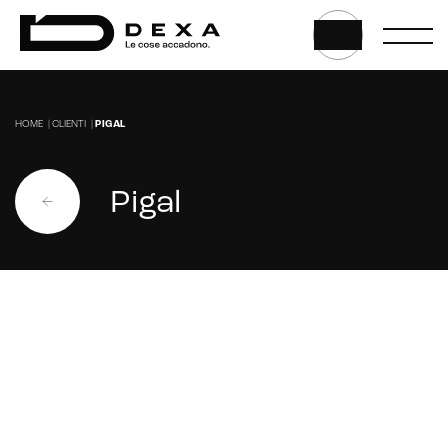
HOME
|
CLIENTI
|
PIGAL
Web, App & Digital solution
Pigal
Website
Web application e app
Whistleblowing
Sviluppo CMS personalizzati