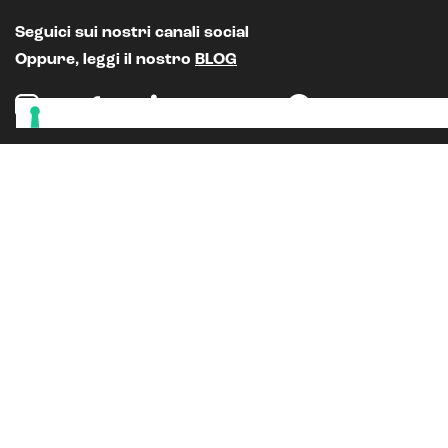
Seguici sui nostri canali social
Oppure, leggi il nostro
BLOG
Chiamaci lun-ven 9.00-18.00
030 8908024
Scrivici