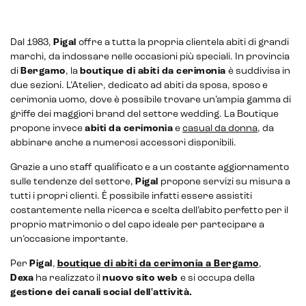
Headless CMS
Dal 1983,
Pigal
offre a tutta la propria clientela abiti di grandi
UX/UI Design
marchi, da indossare nelle occasioni più speciali. In provincia
di
Bergamo
, la
boutique di abiti da cerimonia
è suddivisa in
Gestione hosting e manutenzione di siti web
due sezioni. L’Atelier, dedicato ad abiti da sposa, sposo e
cerimonia uomo, dove è possibile trovare un’ampia gamma di
griffe dei maggiori brand del settore wedding. La Boutique
propone invece
abiti da cerimonia
e
casual da donna
, da
abbinare anche a numerosi accessori disponibili.
Grazie a uno staff qualificato e a un costante aggiornamento
sulle tendenze del settore,
Pigal
propone servizi su misura a
tutti i propri clienti. È possibile infatti essere assistiti
costantemente nella ricerca e scelta dell’abito perfetto per il
proprio matrimonio o del capo ideale per partecipare a
un’occasione importante.
Per
Pigal
,
boutique di abiti da cerimonia a Bergamo
,
Dexa
ha realizzato il
nuovo sito web
e si occupa della
gestione dei canali social dell'attività.