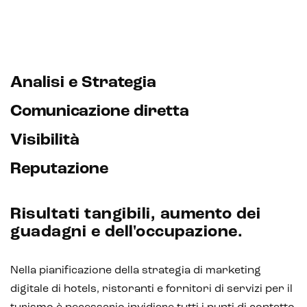
Analisi e Strategia
E-commerce solutions
Comunicazione diretta
Visibilità
Reputazione
E-commerce store
Marketplace for selling
Risultati tangibili, aumento dei
E-commerce management
guadagni e dell'occupazione.
Marketplace integration
Nella pianificazione della strategia di marketing
Payment gateway integration
digitale di hotels, ristoranti e fornitori di servizi per il