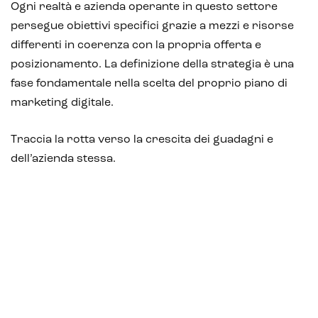
Ogni realtà e azienda operante in questo settore
persegue obiettivi specifici grazie a mezzi e risorse
differenti in coerenza con la propria offerta e
Intelligenza Artificiale e AR VR -
posizionamento. La definizione della strategia è una
Metaverso
fase fondamentale nella scelta del proprio piano di
marketing digitale.
IoT (Internet of Things)
Traccia la rotta verso la crescita dei guadagni e
dell’azienda stessa.
Blockchain
Intelligenza artificiale
Analisi predittiva
Chatbot e assistenti virtuali
Realtà Aumentata
Realtà Virtuale