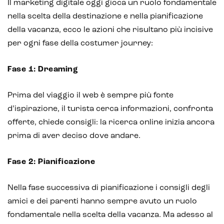
Il marketing digitale oggi gioca un ruolo fondamentale
nella scelta della destinazione e nella pianificazione
della vacanza, ecco le azioni che risultano più incisive
per ogni fase della costumer journey:
CRM & email marketing
Fase 1: Dreaming
Prima del viaggio il web è sempre più fonte
d’ispirazione, il turista cerca informazioni, confronta
Sistemi di loyalty
offerte, chiede consigli: la ricerca online inizia ancora
Hubspot
prima di aver deciso dove andare.
Email marketing
Fase 2: Pianificazione
Marketing automation
Nella fase successiva di pianificazione i consigli degli
Lead generation e nurturing
amici e dei parenti hanno sempre avuto un ruolo
fondamentale nella scelta della vacanza. Ma adesso al
Customer segmentation