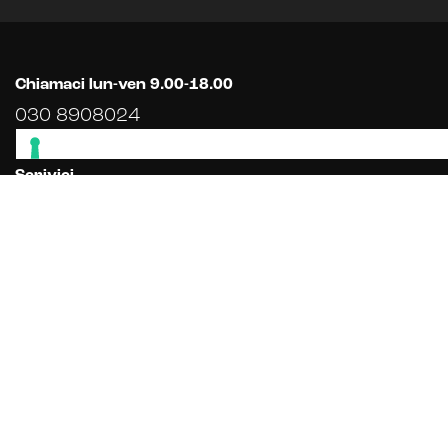
Chiamaci lun-ven 9.00-18.00
030 8908024
Scrivici
Compila il
MODULO
Hai qualche dubbio su come potremmo aiutarti?
Visita la sezione
FAQ
Vuoi scoprire chi lavorerà al tuo progetto?
Scopri il
TEAM