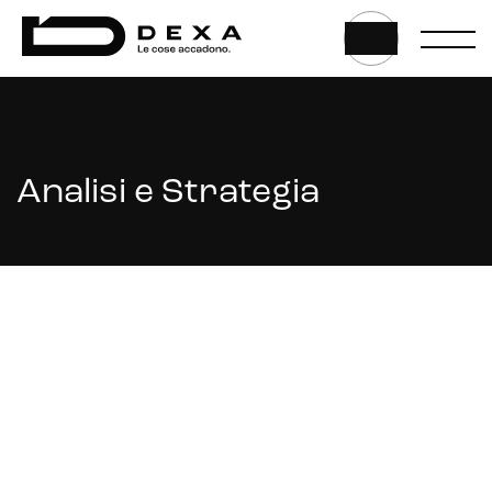
Gestione hosting e manutenzione di siti web
HOME
|
DIVISIONE TURISMO
|
WEB MARKETING TURISTICO
|
ANALISI E STRATEGIA
Analisi e Strategia