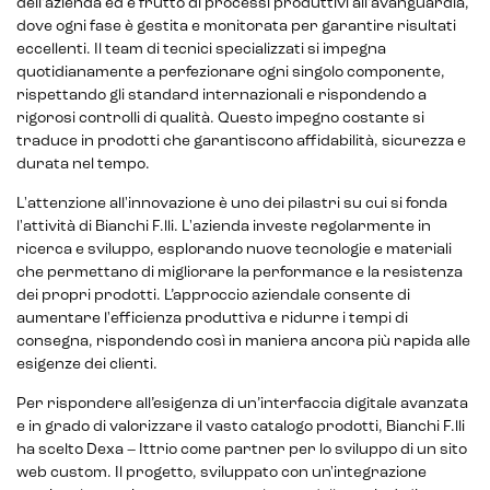
Payment gateway integration
dell'azienda ed è frutto di processi produttivi all'avanguardia,
dove ogni fase è gestita e monitorata per garantire risultati
Customer service management
eccellenti. Il team di tecnici specializzati si impegna
quotidianamente a perfezionare ogni singolo componente,
rispettando gli standard internazionali e rispondendo a
rigorosi controlli di qualità. Questo impegno costante si
traduce in prodotti che garantiscono affidabilità, sicurezza e
durata nel tempo.
L'attenzione all'innovazione è uno dei pilastri su cui si fonda
l'attività di Bianchi F.lli. L'azienda investe regolarmente in
ricerca e sviluppo, esplorando nuove tecnologie e materiali
che permettano di migliorare la performance e la resistenza
dei propri prodotti. L’approccio aziendale consente di
aumentare l'efficienza produttiva e ridurre i tempi di
consegna, rispondendo così in maniera ancora più rapida alle
esigenze dei clienti.
Per rispondere all’esigenza di un’interfaccia digitale avanzata
e in grado di valorizzare il vasto catalogo prodotti, Bianchi F.lli
ha scelto Dexa – Ittrio come partner per lo sviluppo di un sito
web custom. Il progetto, sviluppato con un'integrazione