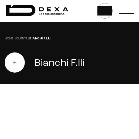
UX/UI Design
Gestione hosting e manutenzione di siti web
HOME
|
CLIENTI
|
BIANCHI F.LLI
Bianchi F.lli