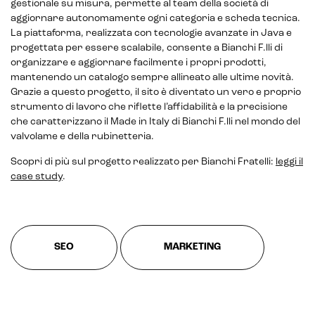
gestionale su misura, permette al team della società di
aggiornare autonomamente ogni categoria e scheda tecnica.
La piattaforma, realizzata con tecnologie avanzate in Java e
progettata per essere scalabile, consente a Bianchi F.lli di
organizzare e aggiornare facilmente i propri prodotti,
mantenendo un catalogo sempre allineato alle ultime novità.
CRM & email marketing
Grazie a questo progetto, il sito è diventato un vero e proprio
strumento di lavoro che riflette l’affidabilità e la precisione
che caratterizzano il Made in Italy di Bianchi F.lli nel mondo del
valvolame e della rubinetteria.
Scopri di più sul progetto realizzato per Bianchi Fratelli:
leggi il
Sistemi di loyalty
case study
.
Hubspot
Email marketing
SEO
MARKETING
Marketing automation
Lead generation e nurturing