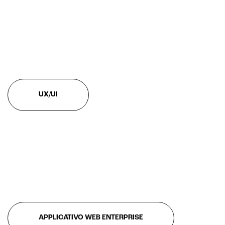
Intelligenza Artificiale e AR VR -
Metaverso
UX/UI
IoT (Internet of Things)
Blockchain
Intelligenza artificiale
Analisi predittiva
Chatbot e assistenti virtuali
Realtà Aumentata
APPLICATIVO WEB ENTERPRISE