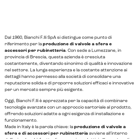
Dal 1960, Bianchi F.lli SpA si distingue come punto di
riferimento per la
produzione di valvole a sfera e
E-commerce solutions
accessori per rubinetteria
. Con sede a Lumezzane, in
provincia di Brescia, questa azienda è cresciuta
costantemente, diventando sinonimo di qualità e innovazione
nel settore. La lunga esperienza e la costante attenzione ai
dettagli hanno permesso alla società di consolidare una
reputazione solida e di proporre soluzioni efficaci e innovative
E-commerce store
per un mercato sempre più esigente.
Marketplace for selling
Oggi, Bianchi F.lli è apprezzata per la capacità di combinare
tecnologie avanzate con un approccio sartoriale al prodotto,
E-commerce management
offrendo soluzioni adatte a ogni esigenza di installazione e
funzionamento.
Marketplace integration
Made in Italy è la parola chiave: la
produzione di valvole a
sfera e di accessori per rubinetteria
avviene all’interno