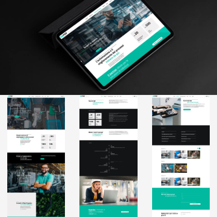
Intelligenza Artificiale e AR VR -
Metaverso
IoT (Internet of Things)
Blockchain
Intelligenza artificiale
Analisi predittiva