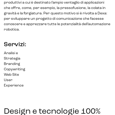
produttivi a cui è destinato l’ampio ventaglio di applicazioni
che offre, come, per esempio, la pressofusione, la colata in
gravità e la forgiatura. Per questo motivo si è rivolta a Dexa:
per sviluppare un progetto di comunicazione che facesse
conoscere e apprezzare tutte le potenzialità dell’automazione
Sistemi di loyalty
robotica.
Hubspot
Servizi:
Email marketing
Analisi e
Strategia
Marketing automation
Branding
Copywriting
Lead generation e nurturing
Web Site
User
Customer segmentation
Experience
Design e tecnologie 100%