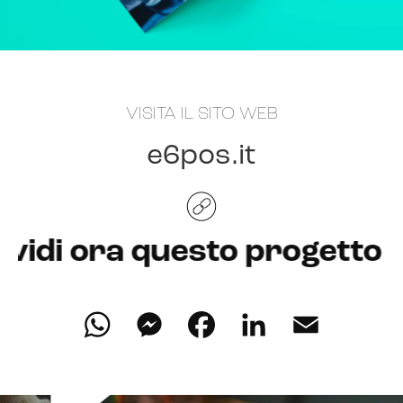
VISITA IL SITO WEB
e6pos
.it
i ora questo progetto
WhatsApp
Messenger
Facebook
LinkedIn
Email