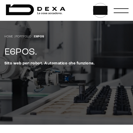
E-commerce management
Marketplace integration
Payment gateway integration
HOME
|
PORTFOLIO
|
E6POS
Customer service management
E6POS
.
Sito web per robot. Automatico che funziona.