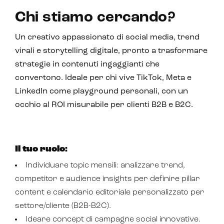
Chi stiamo cercando?
CRM & email marketing
Un creativo appassionato di social media, trend
virali e storytelling digitale, pronto a trasformare
strategie in contenuti ingaggianti che
convertono. Ideale per chi vive TikTok, Meta e
LinkedIn come playground personali, con un
Sistemi di loyalty
occhio al ROI misurabile per clienti B2B e B2C.
Hubspot
Email marketing
Il tuo ruolo:
Marketing automation
Individuare topic mensili: analizzare trend,
Lead generation e nurturing
competitor e audience insights per definire pillar
content e calendario editoriale personalizzato per
Customer segmentation
settore/cliente (B2B-B2C).
Ideare concept di campagne social innovative.