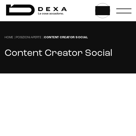
E-commerce store
Marketplace for selling
E-commerce management
HOME
|
POSIZIONI APERTE
|
CONTENT CREATOR SOCIAL
Marketplace integration
Content Creator Social
Payment gateway integration
Customer service management