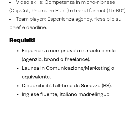
Video skills: Competenza in micro-riprese
Analisi predittiva
(CapCut, Premiere Rush) e trend format (15-60").
Chatbot e assistenti virtuali
Team player: Esperienza agency, flessibile su
brief e deadline.
Realtà Aumentata
Requisiti
Realtà Virtuale
Esperienza comprovata in ruolo simile
Metaverso
(agenzia, brand o freelance).
Laurea in Comunicazione/Marketing o
equivalente.
Disponibilità full-time da Sarezzo (BS).
Inglese fluente; italiano madrelingua.