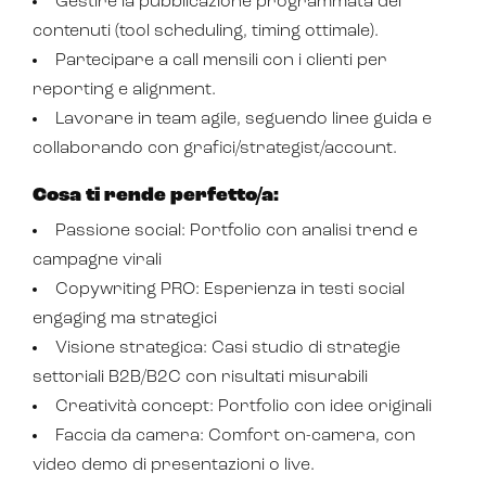
Gestire la pubblicazione programmata dei
contenuti (tool scheduling, timing ottimale).
Partecipare a call mensili con i clienti per
reporting e alignment.
Lavorare in team agile, seguendo linee guida e
collaborando con grafici/strategist/account.
Cosa ti rende perfetto/a:
Passione social: Portfolio con analisi trend e
Intelligenza Artificiale e AR VR -
campagne virali
Metaverso
Copywriting PRO: Esperienza in testi social
engaging ma strategici
Visione strategica: Casi studio di strategie
IoT (Internet of Things)
settoriali B2B/B2C con risultati misurabili
Creatività concept: Portfolio con idee originali
Blockchain
Faccia da camera: Comfort on-camera, con
Intelligenza artificiale
video demo di presentazioni o live.