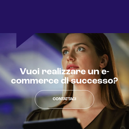
Sistemi di loyalty
Hubspot
Email marketing
Marketing automation
Lead generation e nurturing
Customer segmentation
Vuoi realizzare un e-
commerce di successo?
CONTATTACI