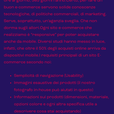
E-commerce solutions
ore al giorno, 365 giorni l’anno.Certo, per fare un
buon e-commerce servono solide conoscenze
tecnologiche, di politiche commerciali, di marketing.
Serve, soprattutto, un’agenzia sveglia. Che non
dorma sugli allori.Ogni sito e-commerce che
E-commerce store
realizziamo è “responsive” per poter acquistare
Marketplace for selling
anche da mobile. Diversi studi hanno messo in luce,
infatti, che oltre il 50% degli acquisti online arriva da
E-commerce management
dispositivi mobile.I requisiti principali di un sito E-
Marketplace integration
commerce secondo noi:
Payment gateway integration
Semplicità di navigazione (Usability)
Customer service management
Immagini esaustive dei prodotti (il nostro
fotografo in-house può aiutati in questo)
Informazioni sui prodotti (dimensioni, materiale,
opzioni colore e ogni altra specifica utile a
descrivere cosa stai acquistando)