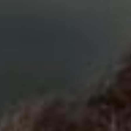
IoT (Internet of Things)
Blockchain
Intelligenza artificiale
Analisi predittiva
Chatbot e assistenti virtuali
Realtà Aumentata
Realtà Virtuale
Metaverso