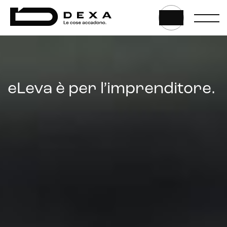
Marketing automation
Lead generation e nurturing
Customer segmentation
HOME
|
COSA FACCIAMO
|
CONSULENZA ELEVA
|
IMPRENDITORE
eLeva è per l’imprenditore.