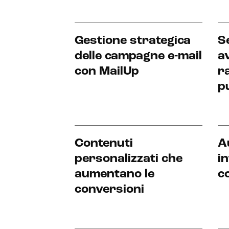
Gestione strategica
S
delle campagne e-mail
a
con MailUp
r
p
Contenuti
A
personalizzati che
in
aumentano le
c
conversioni