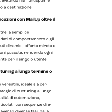
 evitando filtri antispam e
o a destinazione.
cazioni con MailUp oltre il
ltre la semplice
 dati di comportamento e gli
uti dinamici, offerte mirate e
zioni passate, rendendo ogni
te per il singolo utente.
rturing a lungo termine o
ersatile, ideale sia per
tegie di nurturing a lungo
nalità di automazione,
icolati, con sequenze di e-
averso diverse fasi, dalla