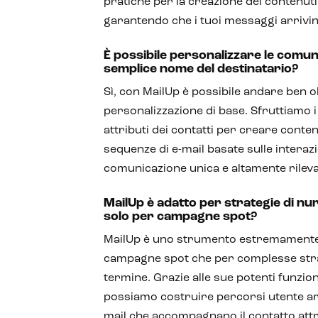
pratiche per la creazione dei contenuti,
garantendo che i tuoi messaggi arrivin
È possibile personalizzare le comuni
semplice nome del destinatario?
Sì, con MailUp è possibile andare ben o
personalizzazione di base. Sfruttiamo i
attributi dei contatti per creare conten
sequenze di e-mail basate sulle intera
comunicazione unica e altamente rilevan
MailUp è adatto per strategie di nu
solo per campagne spot?
MailUp è uno strumento estremamente v
campagne spot che per complesse stra
termine. Grazie alle sue potenti funzio
possiamo costruire percorsi utente art
mail che accompagnano il contatto attr