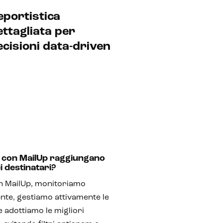
eportistica
ettagliata per
ecisioni data-driven
te con MailUp raggiungano
i destinatari?
con MailUp, monitoriamo
nte, gestiamo attivamente le
e adottiamo le migliori