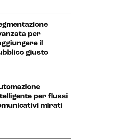
egmentazione
vanzata per
aggiungere il
ubblico giusto
utomazione
telligente per flussi
omunicativi mirati