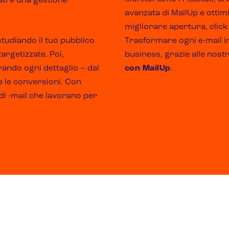
ati e una gestione
avanzata di MailUp e otti
migliorare apertura, click 
tudiando il tuo pubblico
Trasformare ogni e-mail in
targetizzate. Poi,
business, grazie alle nos
ando ogni dettaglio – dal
con MailUp
.
e le conversioni. Con
 di -mail che lavorano per