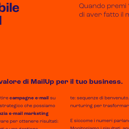
bile
Quando premi “
di aver fatto il
l
 valore di MailUp per il tuo business.
stire
campagne e-mail
su
te: sequenze di benvenuto
so strategico che possiamo
nurturing per trasformare s
zia e-mail marketing
E siccome i numeri parlano
re per ottenere risultati:
Monitoriamo i risultati, an