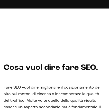
Website
Web application e app
Whistleblowing
Sviluppo CMS personalizzati
Headless CMS
UX/UI Design
Cosa vuol dire fare SEO.
Gestione hosting e manutenzione di siti web
Fare SEO vuol dire migliorare il posizionamento del
sito sui motori di ricerca e incrementare la qualità
del traffico. Molte volte quello della qualità risulta
essere un aspetto secondario ma è fondamentale. Il