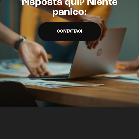
risposta qui? Niente
panico:
CRM & email marketing
CONTATTACI
Sistemi di loyalty
Hubspot
Email marketing
Marketing automation
Lead generation e nurturing
Customer segmentation