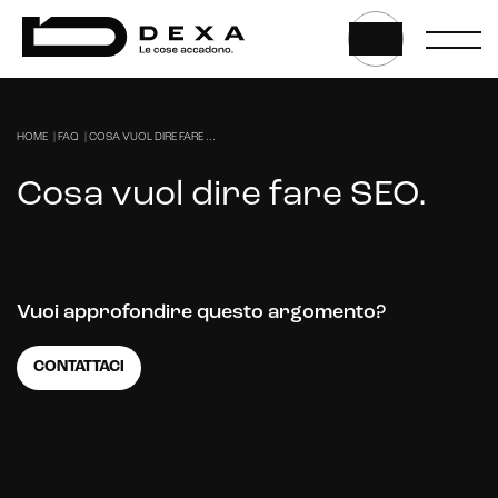
HOME
|
FAQ
|
COSA VUOL DIRE FARE ...
Cosa vuol dire fare SEO.
Vuoi approfondire questo argomento?
CONTATTACI
Web, App & Digital solution