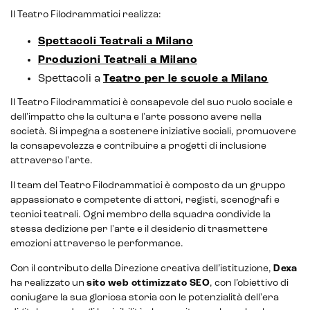
E-commerce solutions
Il Teatro Filodrammatici realizza:
Spettacoli Teatrali a Milano
Produzioni Teatrali a Milano
Spettacoli a
Teatro per le scuole a Milano
E-commerce store
Il Teatro Filodrammatici è consapevole del suo ruolo sociale e
Marketplace for selling
dell'impatto che la cultura e l'arte possono avere nella
società. Si impegna a sostenere iniziative sociali, promuovere
E-commerce management
la consapevolezza e contribuire a progetti di inclusione
attraverso l'arte.
Marketplace integration
Il team del Teatro Filodrammatici è composto da un gruppo
Payment gateway integration
appassionato e competente di attori, registi, scenografi e
tecnici teatrali. Ogni membro della squadra condivide la
Customer service management
stessa dedizione per l'arte e il desiderio di trasmettere
emozioni attraverso le performance.
Con il contributo della Direzione creativa dell’istituzione,
Dexa
ha realizzato un
sito web ottimizzato SEO
, con l’obiettivo di
coniugare la sua gloriosa storia con le potenzialità dell'era