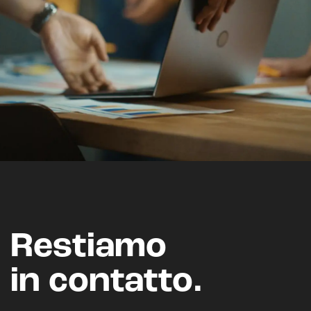
Analisi predittiva
Chatbot e assistenti virtuali
Realtà Aumentata
Realtà Virtuale
Metaverso
Restiamo
in contatto.