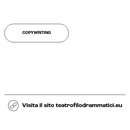
Sistemi di loyalty
Hubspot
Email marketing
COPYWRITING
Marketing automation
Lead generation e nurturing
Customer segmentation
Visita il sito
teatrofilodrammatici.eu