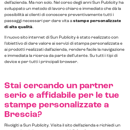
dell’azienda. Ma non solo. Nel corso degli anni Sun Publicity ha
sviluppato un metodo di lavoro chiaro e immediato che dà la
possibilità ai clienti di conoscere preventivamente tutti i
passaggi necessari per dare vita a
stampe personalizzate
di alta qualità
.
Il nuovo sito internet di Sun Publicity è stato realizzato con
l’obiettivo di dare valore ai servizi di stampa personalizzata e
ai prodotti realizzati dall’azienda, rendere facile la navigazione
e immediata la ricerca da parte dell’utente. Su tutti i tipi di
device e per tutti i principali browser.
CRM & email marketing
Stai cercando un partner
serio e affidabile per le tue
stampe personalizzate a
Sistemi di loyalty
Brescia?
Hubspot
Rivolgiti a Sun Publicity. Visita il sito dell’azienda e richiedi un
Email marketing