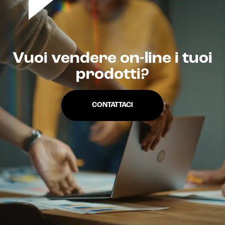
Realtà Aumentata
Realtà Virtuale
Vuoi vendere on-line i tuoi
Metaverso
prodotti?
CONTATTACI