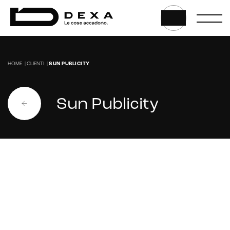
Website
Web application e app
Whistleblowing
HOME
|
CLIENTI
|
SUN PUBLICITY
Sviluppo CMS personalizzati
Headless CMS
Sun Publicity
UX/UI Design
Gestione hosting e manutenzione di siti web