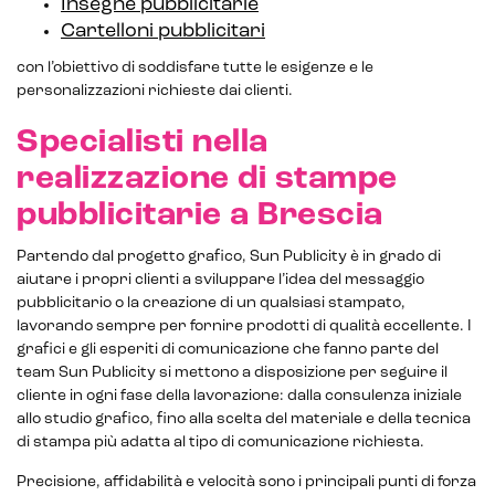
Insegne pubblicitarie
Cartelloni pubblicitari
Marketplace for selling
con l’obiettivo di soddisfare tutte le esigenze e le
E-commerce management
personalizzazioni richieste dai clienti.
Marketplace integration
Specialisti nella
Payment gateway integration
realizzazione di stampe
pubblicitarie a Brescia
Customer service management
Partendo dal progetto grafico, Sun Publicity è in grado di
aiutare i propri clienti a sviluppare l’idea del messaggio
pubblicitario o la creazione di un qualsiasi stampato,
lavorando sempre per fornire prodotti di qualità eccellente. I
grafici e gli esperiti di comunicazione che fanno parte del
team Sun Publicity si mettono a disposizione per seguire il
cliente in ogni fase della lavorazione: dalla consulenza iniziale
allo studio grafico, fino alla scelta del materiale e della tecnica
di stampa più adatta al tipo di comunicazione richiesta.
Precisione, affidabilità e velocità sono i principali punti di forza