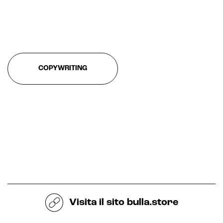
Realtà Aumentata
Realtà Virtuale
Metaverso
COPYWRITING
Visita il sito
bulla.store