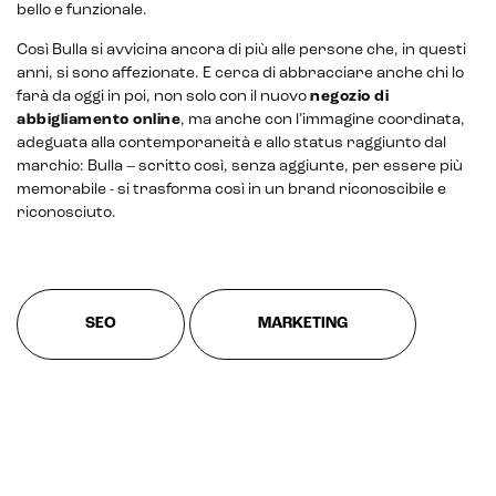
bello e funzionale.
Così Bulla si avvicina ancora di più alle persone che, in questi
anni, si sono affezionate. E cerca di abbracciare anche chi lo
farà da oggi in poi, non solo con il nuovo
negozio di
abbigliamento online
, ma anche con l’immagine coordinata,
adeguata alla contemporaneità e allo status raggiunto dal
marchio: Bulla – scritto così, senza aggiunte, per essere più
memorabile - si trasforma così in un brand riconoscibile e
CRM & email marketing
riconosciuto.
SEO
MARKETING
Sistemi di loyalty
Hubspot
Email marketing
Marketing automation