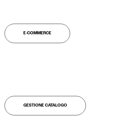
E-COMMERCE
Intelligenza Artificiale e AR VR -
Metaverso
IoT (Internet of Things)
Blockchain
Intelligenza artificiale
GESTIONE CATALOGO
Analisi predittiva
Chatbot e assistenti virtuali