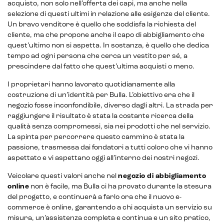
acquisto, non solo nell’offerta dei capi, ma anche nella
selezione di questi ultimi in relazione alle esigenze del cliente.
Marketplace integration
Un bravo venditore è quello che soddisfa la richiesta del
cliente, ma che propone anche il capo di abbigliamento che
Payment gateway integration
quest’ultimo non si aspetta. In sostanza, è quello che dedica
tempo ad ogni persona che cerca un vestito per sé, a
Customer service management
prescindere dal fatto che quest’ultima acquisti o meno.
I proprietari hanno lavorato quotidianamente alla
costruzione di un’identità per Bulla. L’obiettivo era che il
negozio fosse inconfondibile, diverso dagli altri. La strada per
raggiungere il risultato è stata la costante ricerca della
qualità senza compromessi, sia nei prodotti che nel servizio.
La spinta per percorrere questo cammino è stata la
passione, trasmessa dai fondatori a tutti coloro che vi hanno
aspettato e vi aspettano oggi all’interno dei nostri negozi.
Veicolare questi valori anche nel
negozio di abbigliamento
online
non è facile, ma Bulla ci ha provato durante la stesura
del progetto, e continuerà a farlo ora che il nuovo e-
commerce è online, garantendo a chi acquista un servizio su
misura, un’assistenza completa e continua e un sito pratico,