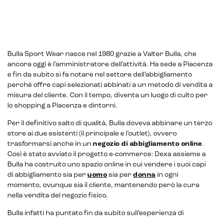
Bulla Sport Wear nasce nel 1980 grazie a Valter Bulla, che
ancora oggi è l’amministratore dell’attività. Ha sede a Piacenza
e fin da subito si fa notare nel settore dell’abbigliamento
perché offre capi selezionati abbinati a un metodo di vendita a
misura del cliente. Con il tempo, diventa un luogo di culto per
lo shopping a Piacenza e dintorni.
E-commerce solutions
Per il definitivo salto di qualità, Bulla doveva abbinare un terzo
store ai due esistenti (il principale e l’outlet), ovvero
trasformarsi anche in un
negozio di abbigliamento online
.
Così è stato avviato il progetto e-commerce: Dexa assieme a
Bulla ha costruito uno spazio online in cui vendere i suoi capi
E-commerce store
di abbigliamento sia per
uomo
sia per
donna
in ogni
momento, ovunque sia il cliente, mantenendo però la cura
Marketplace for selling
nella vendita del negozio fisico.
Bulla infatti ha puntato fin da subito sull’esperienza di
E-commerce management