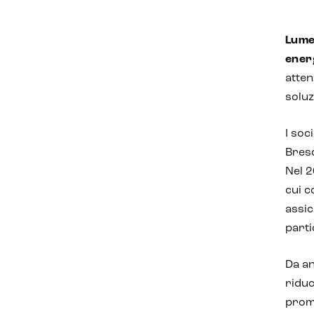
Lume
ener
atten
soluz
I soc
Bresc
Nel 
cui c
assic
parti
Da an
riduc
promu