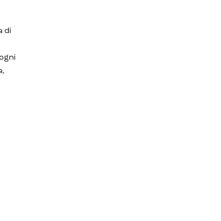
a di
 ogni
a,