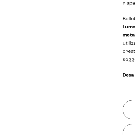
rispa
Bolle
Lume
met
utili
creat
sogg
Dexa