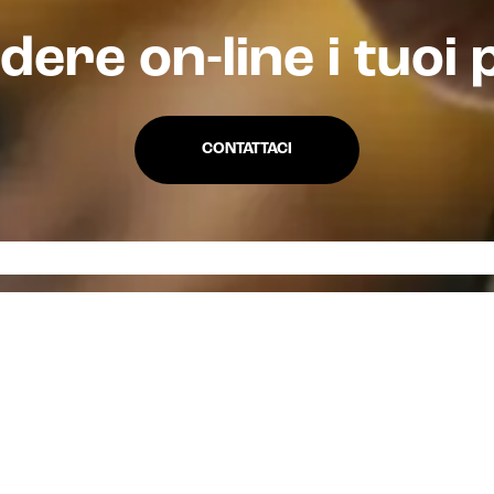
dere on-line i tuoi 
CONTATTACI