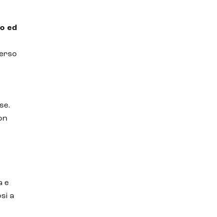
o ed
verso
se.
con
a e
si a