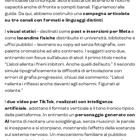
verificabile da chiunque: alcol e sostanze alterano le nostre
capacità anche di fronte a compiti banali. Figuriamoci alla
guida. Da qui, abbiamo costruito una
campagna articolata
su tre canali con formati e linguaggi distinti
.
I
visual statici
– declinati come
post e inserzioni per Meta
e
come
locandine fisiche
distribuite in università, biblioteche e
uffici pubblici – lavorano su copy-ad senza fotografie, con
palette cromatiche ad alto contrasto. I soggetti sono due,
entrambi con focus sull’abuso di alcol: il primo titolo recita:
“L’alcol allenta i freni inibitori. Anche quelli dell’auto.” Il secondo
simula tipograficamente la difficoltà di articolazione con
errori di grafia progressivi, chiusi dal commento: “L’alcol
rallenta i riflessi anche davanti agli schermi. Figurati al
volante.”
I
due video per TikTok
,
realizzati con intelligenza
artificiale
, adottano il formato verticale e il tono ironico tipico
della piattaforma. In entrambi un
personaggio generato con
AI
tenta di recitare uno scioglilingua, senza riuscirci: le parole
si inceppano e si storpiano, mostrando l’effetto della sostanza
sul sistema nervoso. Un meccanismo familiare al pubblico