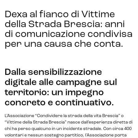
Dexa al fianco di Vittime
IoT (Internet of Things)
della Strada Brescia: anni
di comunicazione condivisa
Blockchain
per una causa che conta
.
Intelligenza artificiale
Analisi predittiva
Dalla sensibilizzazione
Chatbot e assistenti virtuali
digitale alle campagne sul
Realtà Aumentata
territorio: un impegno
Realtà Virtuale
concreto e continuativo.
Metaverso
L’Associazione “Condividere la strada della vita Brescia” o
“Vittime della Strada Brescia” nasce dall’esperienza diretta di
chi ha perso qualcuno in un incidente stradale. Con circa 400
volontari e nessun sostegno partitico, l’Associazione porta