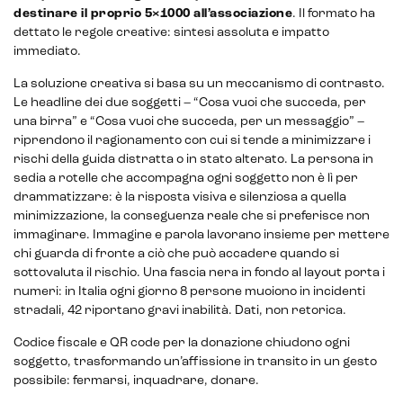
destinare il proprio 5×1000 all’associazione
. Il formato ha
dettato le regole creative: sintesi assoluta e impatto
immediato.
La soluzione creativa si basa su un meccanismo di contrasto.
Le headline dei due soggetti – “Cosa vuoi che succeda, per
una birra” e “Cosa vuoi che succeda, per un messaggio” –
riprendono il ragionamento con cui si tende a minimizzare i
rischi della guida distratta o in stato alterato. La persona in
sedia a rotelle che accompagna ogni soggetto non è lì per
drammatizzare: è la risposta visiva e silenziosa a quella
minimizzazione, la conseguenza reale che si preferisce non
immaginare. Immagine e parola lavorano insieme per mettere
chi guarda di fronte a ciò che può accadere quando si
sottovaluta il rischio. Una fascia nera in fondo al layout porta i
numeri: in Italia ogni giorno 8 persone muoiono in incidenti
stradali, 42 riportano gravi inabilità. Dati, non retorica.
Codice fiscale e QR code per la donazione chiudono ogni
soggetto, trasformando un’affissione in transito in un gesto
possibile: fermarsi, inquadrare, donare.