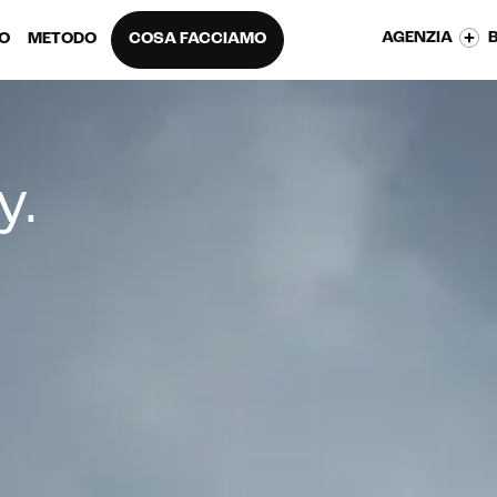
AGENZIA
EO
METODO
COSA FACCIAMO
y
.