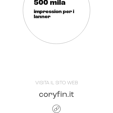
500 mila
impression per i
lanner
VISITA IL SITO WEB
coryfin
.it