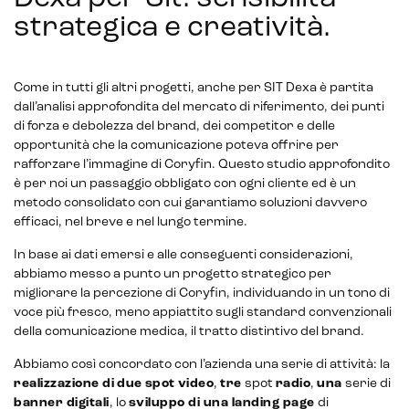
Analisi predittiva
strategica e creatività
.
Chatbot e assistenti virtuali
Come in tutti gli altri progetti, anche per SIT Dexa è partita
Realtà Aumentata
dall’analisi approfondita del mercato di riferimento, dei punti
di forza e debolezza del brand, dei competitor e delle
Realtà Virtuale
opportunità che la comunicazione poteva offrire per
rafforzare l’immagine di Coryfin. Questo studio approfondito
Metaverso
è per noi un passaggio obbligato con ogni cliente ed è un
metodo consolidato con cui garantiamo soluzioni davvero
efficaci, nel breve e nel lungo termine.
In base ai dati emersi e alle conseguenti considerazioni,
abbiamo messo a punto un progetto strategico per
migliorare la percezione di Coryfin, individuando in un tono di
voce più fresco, meno appiattito sugli standard convenzionali
della comunicazione medica, il tratto distintivo del brand.
Abbiamo così concordato con l’azienda una serie di attività: la
realizzazione di
due
spot
video
,
tre
spot
radio
,
una
serie di
banner digitali
, lo
sviluppo di una landing page
di