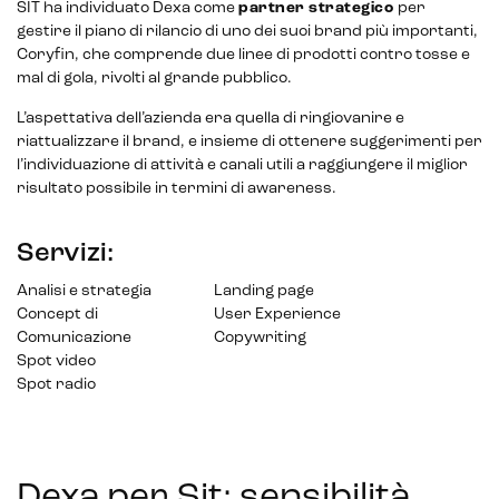
SIT ha individuato Dexa come
partner strategico
per
gestire il piano di rilancio di uno dei suoi brand più importanti,
Coryfin, che comprende due linee di prodotti contro tosse e
mal di gola, rivolti al grande pubblico.
L’aspettativa dell’azienda era quella di ringiovanire e
riattualizzare il brand, e insieme di ottenere suggerimenti per
l’individuazione di attività e canali utili a raggiungere il miglior
risultato possibile in termini di awareness.
Intelligenza Artificiale e AR VR -
Servizi:
Metaverso
Analisi e strategia
Landing page
Concept di
User Experience
Comunicazione
Copywriting
Spot video
IoT (Internet of Things)
Spot radio
Blockchain
Intelligenza artificiale
Dexa per Sit: sensibilità