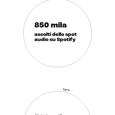
850 mila
ascolti dello spot
audio su Spotify
S
p
o
t