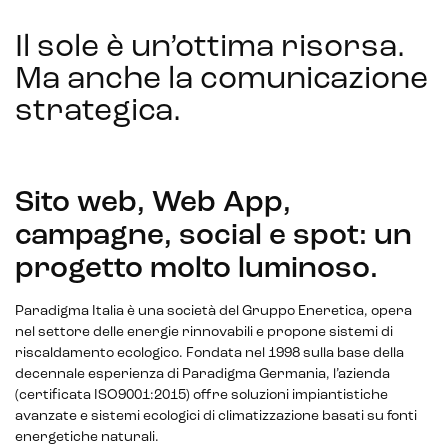
IoT (Internet of Things)
Il sole è un’ottima risorsa.
Blockchain
Ma anche la comunicazione
strategica
.
Intelligenza artificiale
Analisi predittiva
Chatbot e assistenti virtuali
Sito web, Web App,
campagne, social e spot: un
Realtà Aumentata
progetto molto luminoso.
Realtà Virtuale
Paradigma Italia è una società del Gruppo Eneretica, opera
Metaverso
nel settore delle energie rinnovabili e propone sistemi di
riscaldamento ecologico. Fondata nel 1998 sulla base della
decennale esperienza di Paradigma Germania, l’azienda
(certificata ISO9001:2015) offre soluzioni impiantistiche
avanzate e sistemi ecologici di climatizzazione basati su fonti
energetiche naturali.